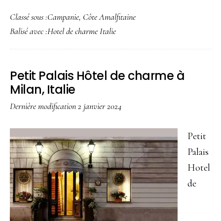
proposIl
Classé sous :
Campanie
,
Côte Amalfitaine
Nido,
Balisé avec :
Hotel de charme Italie
hôtel
de
charme
Petit Palais Hôtel de charme à
avec
Milan, Italie
vue
Dernière modification
2 janvier 2024
sur
la
Petit
Baie
Palais
d’Amalfi
Hotel
en
de
Italie