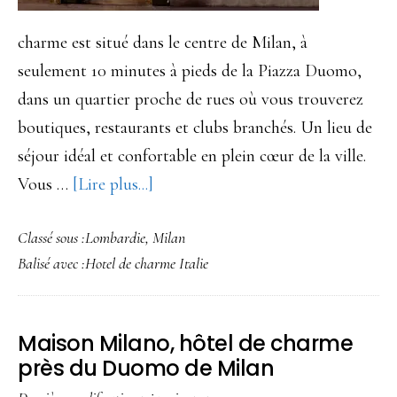
charme est situé dans le centre de Milan, à
seulement 10 minutes à pieds de la Piazza Duomo,
dans un quartier proche de rues où vous trouverez
boutiques, restaurants et clubs branchés. Un lieu de
séjour idéal et confortable en plein cœur de la ville.
à
Vous …
[Lire plus...]
proposPetit
Classé sous :
Lombardie
,
Milan
Palais
Balisé avec :
Hotel de charme Italie
Hôtel
de
charme
Maison Milano, hôtel de charme
à
près du Duomo de Milan
Milan,