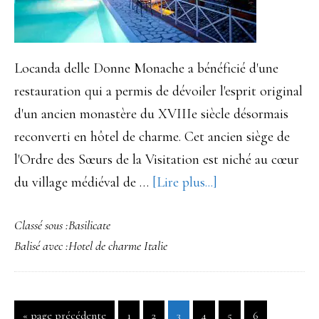
Locanda delle Donne Monache a bénéficié d'une
restauration qui a permis de dévoiler l'esprit original
d'un ancien monastère du XVIIIe siècle désormais
reconverti en hôtel de charme. Cet ancien siège de
l'Ordre des Sœurs de la Visitation est niché au cœur
à
du village médiéval de …
[Lire plus...]
proposLocanda
Classé sous :
Basilicate
Delle
Balisé avec :
Hotel de charme Italie
Donne
Monache,
hôtel
Aller
Page
Page
Page
Page
Page
Page
«
page précédente
1
2
3
4
5
6
de