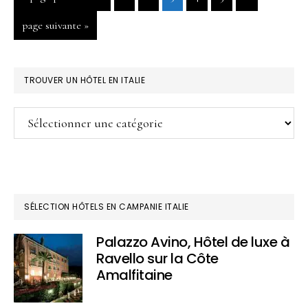
à
charme
Aller
page suivante »
la
à
à
la
Maratea
BARRE
TROUVER UN HÔTEL EN ITALIE
Italie
LATÉRALE
du
Trouver
PRINCIPALE
sud
un
hôtel
en
Italie
SÉLECTION HÔTELS EN CAMPANIE ITALIE
Palazzo Avino, Hôtel de luxe à
Ravello sur la Côte
Amalfitaine