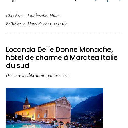
pr
Classé sous :
Lombardie
,
Milan
Mil
Balisé avec :
Hotel de charme Italie
hôt
de
ch
Locanda Delle Donne Monache,
prè
hôtel de charme à Maratea Italie
du
du sud
Du
Dernière modification
1 janvier 2024
de
Mi