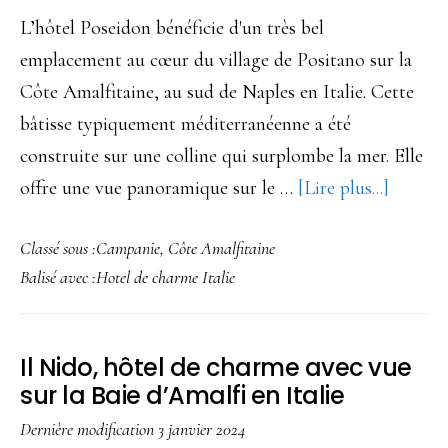
L’hôtel Poseidon bénéficie d'un très bel
emplacement au cœur du village de Positano sur la
Côte Amalfitaine, au sud de Naples en Italie. Cette
bâtisse typiquement méditerranéenne a été
construite sur une colline qui surplombe la mer. Elle
à
offre une vue panoramique sur le …
[Lire plus...]
propos
Classé sous :
Campanie
,
Côte Amalfitaine
Poseido
Balisé avec :
Hotel de charme Italie
au
coeur
du
Il Nido, hôtel de charme avec vue
village
sur la Baie d’Amalfi en Italie
de
Dernière modification
3 janvier 2024
Positan