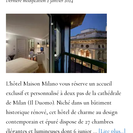
Dernière modification
2 janvier 2024
Italie
L'hôtel Maison Milano vous réserve un accueil
exclusif et personnalisé à deux pas de la cathédrale
de Milan (Il Duomo). Niché dans un bâtiment
historique rénové, cet hôtel de charme au design
contemporain et épuré dispose de 27 chambres
à
élégantes et lumineuses dont 6 junior …
[Lire plus...]