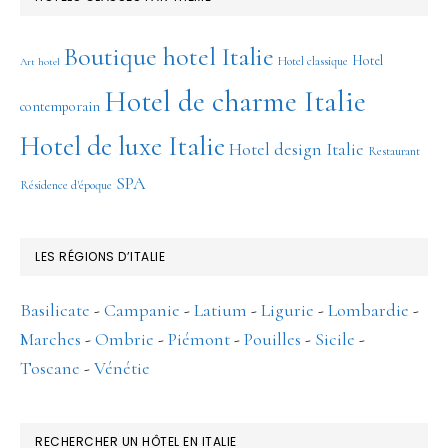
Boutique hotel Italie
Hotel
Hotel classique
Art hotel
Hotel de charme Italie
contemporain
Hotel de luxe Italie
Hotel design Italie
Restaurant
SPA
Résidence d'époque
LES RÉGIONS D’ITALIE
Basilicate
-
Campanie
-
Latium
-
Ligurie
-
Lombardie
-
Marches
-
Ombrie
-
Piémont
-
Pouilles
-
Sicile
-
Toscane
-
Vénétie
RECHERCHER UN HÔTEL EN ITALIE