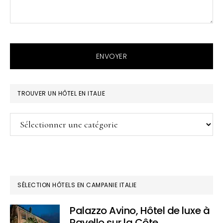
ENVOYER
BARRE
TROUVER UN HÔTEL EN ITALIE
LATÉRALE
Trouver
PRINCIPALE
un
hôtel
en
Italie
SÉLECTION HÔTELS EN CAMPANIE ITALIE
Palazzo Avino, Hôtel de luxe à
Ravello sur la Côte