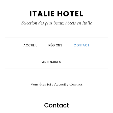
Passer
Passer
Passer
Passer
ITALIE HOTEL
à
au
à
au
la
contenu
la
pied
Sélection des plus beaux hôtels en Italie
navigation
principal
barre
de
principale
latérale
page
principale
ACCUEIL
RÉGIONS
CONTACT
SHOW
PARTENAIRES
SEARCH
Vous êtes ici :
Accueil
/ Contact
Contact