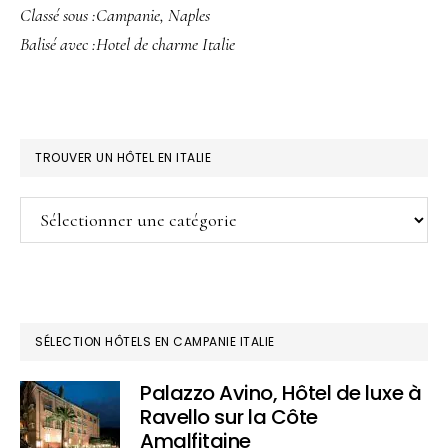
Classé sous :
Campanie
,
Naples
Balisé avec :
Hotel de charme Italie
BARRE
TROUVER UN HÔTEL EN ITALIE
LATÉRALE
Trouver
PRINCIPALE
un
hôtel
en
Italie
SÉLECTION HÔTELS EN CAMPANIE ITALIE
Palazzo Avino, Hôtel de luxe à
Ravello sur la Côte
Amalfitaine