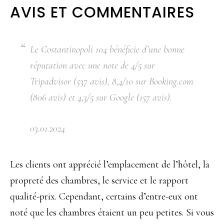
AVIS ET COMMENTAIRES
Le Costantinopoli 104 bénéficie d’une bonne
réputation avec une note de 4/5 sur
Tripadvisor
(537 avis)
, 8,4/10 sur Booking.com
(806 avis)
et 4,3/5 sur Google
(157 avis)
.
03.01.2024
Les clients ont apprécié l’emplacement de l’hôtel, la
propreté des chambres, le service et le rapport
qualité-prix. Cependant, certains d’entre-eux ont
noté que les chambres étaient un peu petites. Si vous