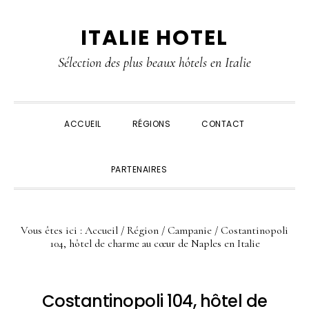
Passer
Passer
Passer
Passer
ITALIE HOTEL
à
au
à
au
la
contenu
la
pied
Sélection des plus beaux hôtels en Italie
navigation
principal
barre
de
principale
latérale
page
principale
ACCUEIL
RÉGIONS
CONTACT
SHOW
PARTENAIRES
SEARCH
Vous êtes ici :
Accueil
/
Région
/
Campanie
/ Costantinopoli
104, hôtel de charme au cœur de Naples en Italie
Costantinopoli 104, hôtel de