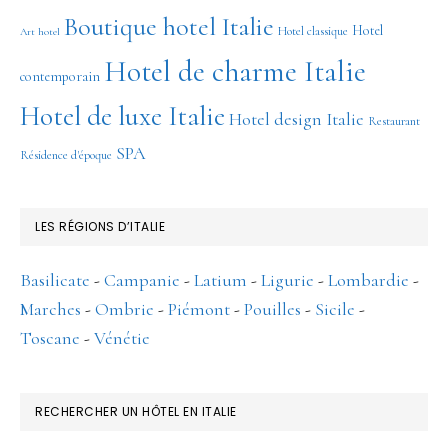
Boutique hotel Italie
Hotel
Hotel classique
Art hotel
Hotel de charme Italie
contemporain
Hotel de luxe Italie
Hotel design Italie
Restaurant
SPA
Résidence d'époque
LES RÉGIONS D’ITALIE
Basilicate
-
Campanie
-
Latium
-
Ligurie
-
Lombardie
-
Marches
-
Ombrie
-
Piémont
-
Pouilles
-
Sicile
-
Toscane
-
Vénétie
RECHERCHER UN HÔTEL EN ITALIE